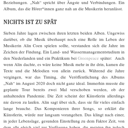
Beziehungen. „Nah“ spricht über Ängste und Verbindungen. Ein
Album, das die Hörer*innen ganz nah an die Musikerin heranlässt.
NICHTS IST ZU SPÄT
Sieben Jahre lagen zwischen ihren letzten beiden Alben. Ungewiss
darüber, ob die Musik überhaupt noch eine Rolle im Leben der
Musikerin Alin Coen spielen sollte, verstanden sich die Jahre im
Zeichen der Findung. Ein Land- und Wassermanagementstudium in
den Niederlanden und ein Praktikum bei
Greenpeace
später: Auch
wenn Alin dachte, es wäre keine Musik mehr in ihr drin, kamen die
Texte und die Melodien von allein zurück. Während die Jahre
vergingen, war das Timing, die Veröffentlichung des Albums
„Nah“ im August 2020 doch nicht ganz ideal. Immerhin musste die
geplante Tour bereits zwei Mal verschoben werden, ob der
anhaltenden Pandemie. Die Zeit scheint der Künstlerin allerdings
nie davon zu laufen. Alin sagt über sich, dass sie für vieles einfach
lange brauche. Das Komponieren ihrer Songs, so erklärt die
Künstlerin, würde nur langsam vorangehen. Das klingt nach einer,
in jeder Lebenslage, gesunden Einstellung zu dem Faktor Zeit, von
dem alle gleich viel zur Verfügung haben, die meisten ihn jedoch