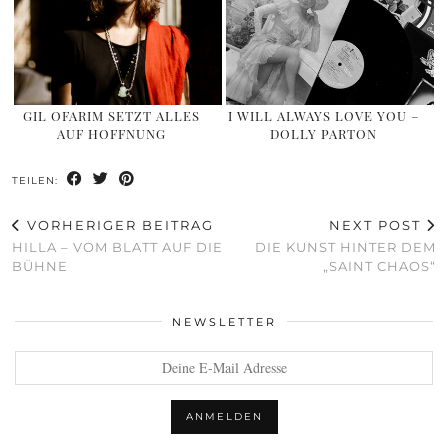
GIL OFARIM SETZT ALLES
I WILL ALWAYS LOVE YOU –
AUF HOFFNUNG
DOLLY PARTON
TEILEN:
VORHERIGER BEITRAG
NEXT POST
HILLA – VOM BLATT AUF DIE
DIE KUNST HINTER DEM
BÜHNE
„SAINT CHAOS“
NEWSLETTER