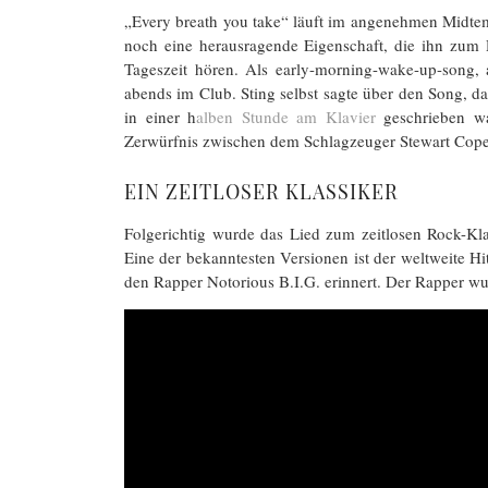
„Every breath you take“ läuft im angenehmen Midtemp
noch eine herausragende Eigenschaft, die ihn zum
Tageszeit hören. Als early-morning-wake-up-song, 
abends im Club. Sting selbst sagte über den Song, 
in einer h
alben Stunde am Klavier
geschrieben wa
Zerwürfnis zwischen dem Schlagzeuger Stewart Cope
EIN ZEITLOSER KLASSIKER
Folgerichtig wurde das Lied zum zeitlosen Rock-Kla
Eine der bekanntesten Versionen ist der weltweite Hi
den Rapper Notorious B.I.G. erinnert. Der Rapper wu