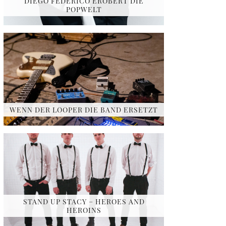
DIEGO FEDERICO EROBERT DIE
POPWELT
WENN DER LOOPER DIE BAND ERSETZT
STAND UP STACY – HEROES AND
HEROINS